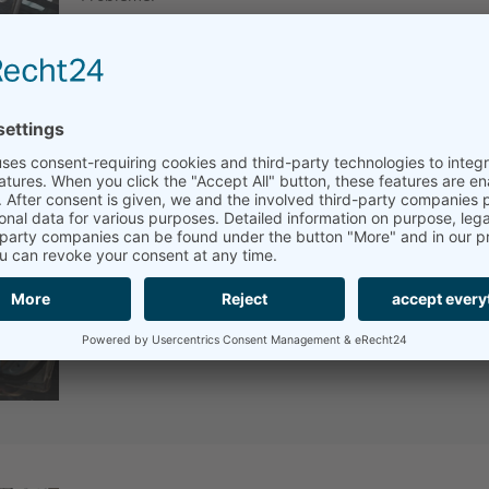
Mehrmarkenservice.
Als Mehrmarkenwerkstatt auf Rügen haben wir Zugriff a
Herstellerinformationen, egal welche Marke und welch
Inspektion führen wir mit modernen Diagnosegeräten n
darauf können Sie sich bei uns verlassen.